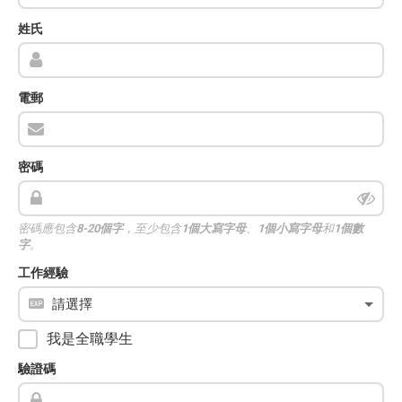
姓氏
電郵
密碼
密碼應包含
8-20個字
，至少包含
1個大寫字母
、
1個小寫字母
和
1個數
字
。
工作經驗
我是全職學生
驗證碼