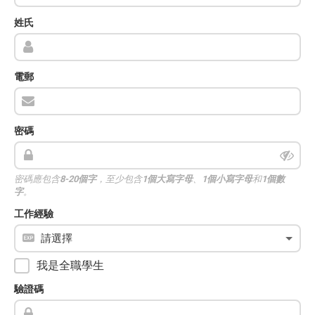
姓氏
電郵
密碼
密碼應包含
8-20個字
，至少包含
1個大寫字母
、
1個小寫字母
和
1個數
字
。
工作經驗
我是全職學生
驗證碼