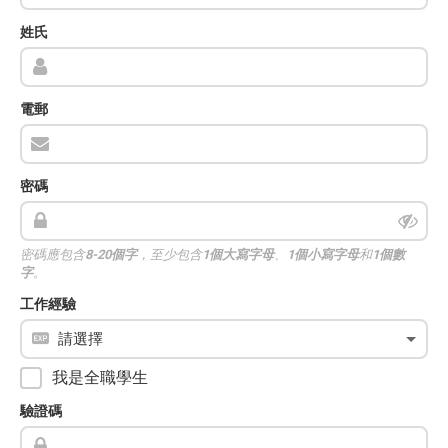
姓氏
電郵
密碼
密碼應包含
8-20個字
，至少包含
1個大寫字母
、
1個小寫字母
和
1個數
字
。
工作經驗
我是全職學生
驗證碼