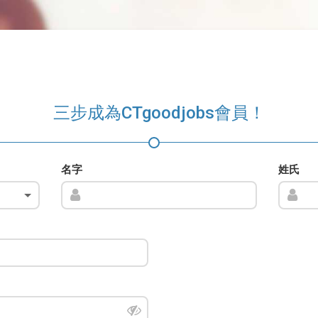
三步成為CTgoodjobs會員！
名字
姓氏