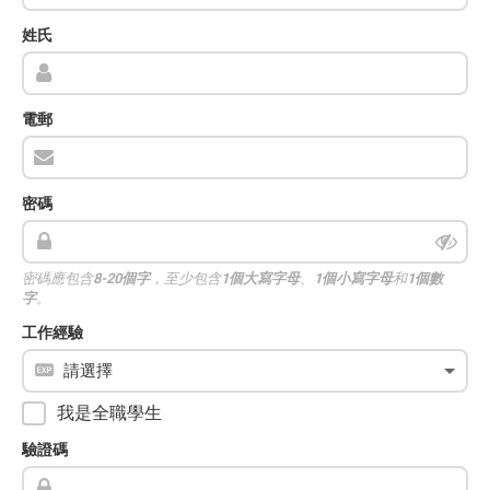
姓氏
電郵
密碼
密碼應包含
8-20個字
，至少包含
1個大寫字母
、
1個小寫字母
和
1個數
字
。
工作經驗
我是全職學生
驗證碼