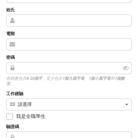
姓氏
電郵
密碼
密碼應包含
8-20個字
，至少包含
1個大寫字母
、
1個小寫字母
和
1個數
字
。
工作經驗
我是全職學生
驗證碼