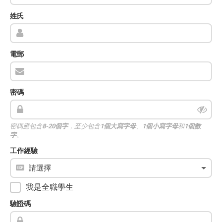
姓氏
電郵
密碼
密碼應包含
8-20個字
，至少包含
1個大寫字母
、
1個小寫字母
和
1個數
字
。
工作經驗
我是全職學生
驗證碼