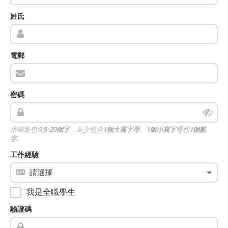
姓氏
電郵
密碼
密碼應包含
8-20個字
，至少包含
1個大寫字母
、
1個小寫字母
和
1個數
字
。
工作經驗
我是全職學生
驗證碼