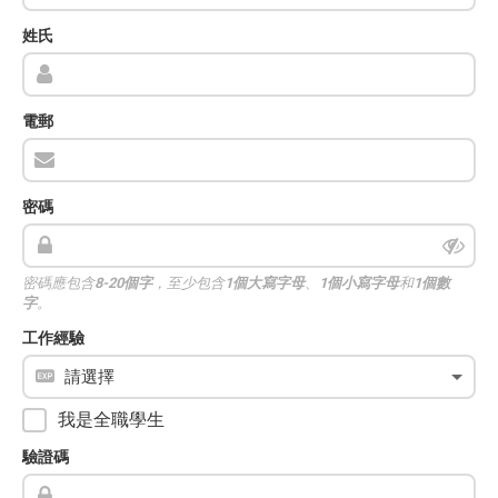
姓氏
電郵
密碼
密碼應包含
8-20個字
，至少包含
1個大寫字母
、
1個小寫字母
和
1個數
字
。
工作經驗
我是全職學生
驗證碼