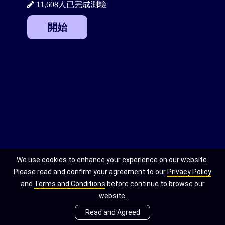
11,608人已完成測驗
開始
We use cookies to enhance your experience on our website.
Please read and confirm your agreement to our
Privacy Policy
and
Terms and Conditions
before continue to browse our
website.
Read and Agreed