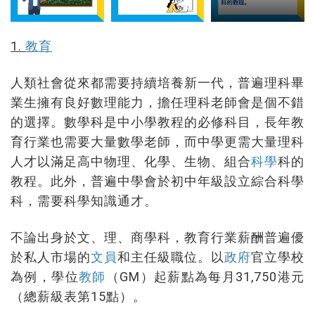
1.
教育
人類社會從來都需要持續培養新一代，普遍理科畢
業生擁有良好數理能力，擔任理科老師會是個不錯
的選擇。數學科是中小學教程的必修科目，長年教
育行業也需要大量數學老師，而中學更需大量理科
人才以滿足高中物理、化學、生物、組合
科學
科的
教程。此外，普遍中學會於初中年級設立綜合科學
科，需要科學知識通才。
不論出身於文、理、商學科，教育行業薪酬普遍優
於私人市場的
文員
和主任級職位。以
政府
官立學校
為例，學位
教師
（GM）起薪點為每月31,750港元
（總薪級表第15點）。