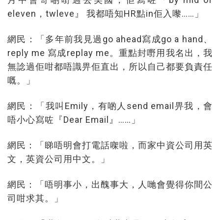
eleven，twleve』 我都唔知HR點in佢入嚟……」
網民：「多年前我見過go ahead寫成go a hand、
reply me 寫成replay me。重點封嘢用我名出，我
無諗過佢咁都唔識畀佢直出，所以自己都要負責任
嘅。」
網民：「我叫Emily，有啲人send email畀我，會
唔小心寫咗『Dear Email』……」
網民：「睇唔明會打電話㗎啦，而家中資公司用英
文，英資公司用中文。」
網民：「唔明事小，出醜事大，人哋會覺得你間公
司咁求其。」