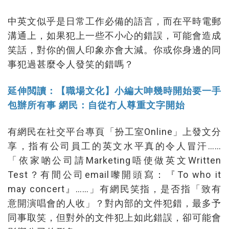
中英文似乎是日常工作必備的語言，而在平時電郵
溝通上，如果犯上一些不小心的錯誤，可能會造成
笑話，對你的個人印象亦會大減。你或你身邊的同
事犯過甚麼令人發笑的錯嗎？
延伸閲讀：【職場文化】小編大呻幾時開始要一手
包辦所有事 網民：自從冇人尊重文字開始
有網民在社交平台專頁「扮工室Online」上發文分
享，指有公司員工的英文水平真的令人冒汗……
「依家啲公司請Marketing唔使做英文Written
Test？有間公司email嚟開頭寫：『To who it
may concert』……」有網民笑指，是否指「致有
意開演唱會的人收」？對內部的文件犯錯，最多予
同事取笑，但對外的文件犯上如此錯誤，卻可能會