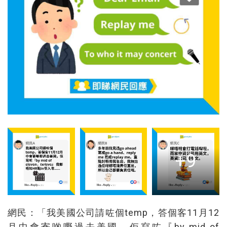
+9
網民：「我美國公司請咗個temp，答個客11月12
月中會寄啲嘢過去美國，佢寫咗『by mid of