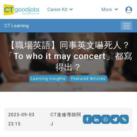
Career Kit
More
CTgoodjobs
CT Learning
【職場英語】同事英文嚇死人？
「To who it may concert」都寫
得出？
Learning Insights
Featured Articles
2025-09-03
CT進修導師阿
23:15
J