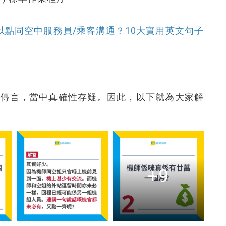
可以點同空中服務員/乘客溝通？10大實用英文句子
少傳言，當中真確性存疑。因此，以下就為大家解
+9