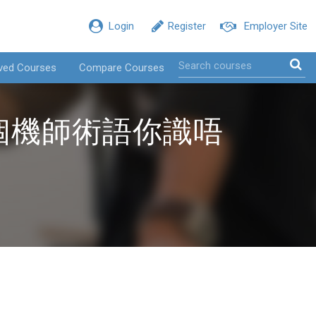
Login
Register
Employer Site
ved Courses
Compare Courses
個機師術語你識唔