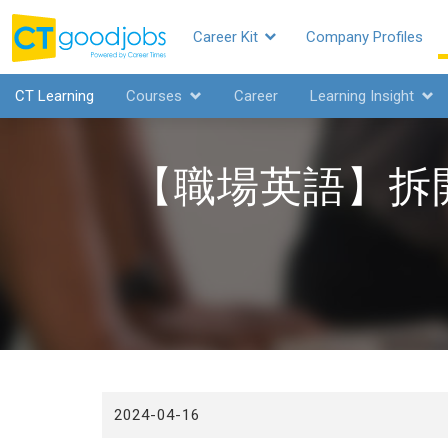
Career Kit
Company Profiles
CTgoodjobs
CT Learning
Courses
Career
Learning Insight
【職場英語】拆
2024-04-16