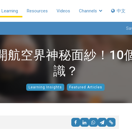
Learning
Resources
Videos
Channels
中文
Sa
開航空界神秘面紗！10
識？
Learning Insights
Featured Articles