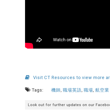
Visit CT Resources to view more ar
Tags:
機師
,
職場英語
,
職場
,
航空業
Look out for further updates on our Facebo