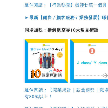
延伸閱讀︰【行業秘聞】機師廿萬一個月
►最新【銷售 / 顧客服務 / 業務發展】
同場加映︰拆解航空界10大常見術語
延伸閱讀：【職業統計｜薪金趨勢｜職場
有80萬以上！