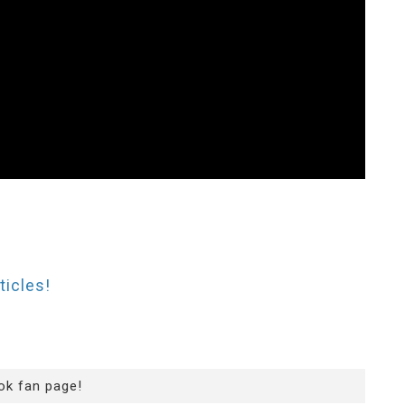
ticles!
ok fan page!