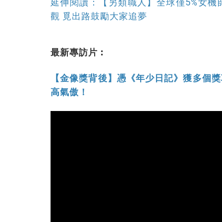
延伸閱讀：【另類職人】全球僅5%女機
觀 覓出路鼓勵大家追夢
最新專訪片︰
【金像獎背後】憑《年少日記》獲多個獎
高氣傲！