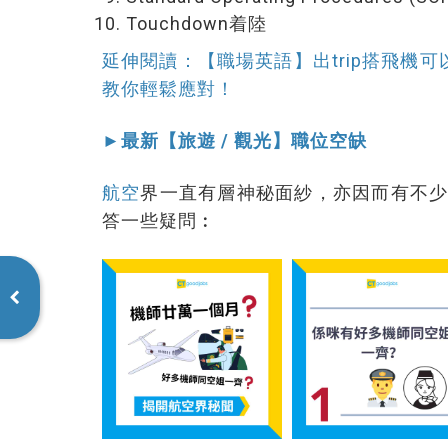
Touchdown着陸
延伸閱讀：【職場英語】出trip搭飛機
教你輕鬆應對！
►最新【旅遊 / 觀光】職位空缺
航空
界一直有層神秘面紗，亦因而有不
答一些疑問︰