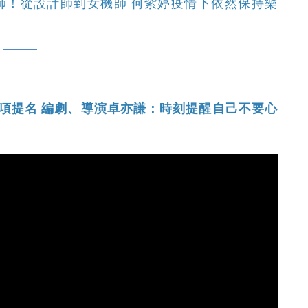
師！從設計師到女機師 何紫婷疫情下依然保持樂
項提名 編劇、導演卓亦謙：時刻提醒自己不要心