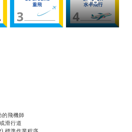
+8
與協助的飛機師
道或滑行道
 (SOP) 標準作業程序