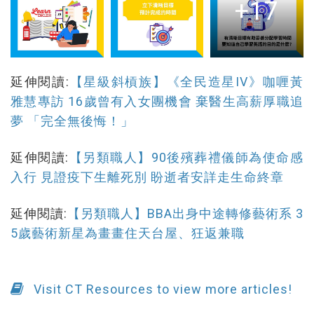
+17
延伸閱讀:
【星級斜槓族】《全民造星IV》咖喱黃
雅慧專訪 16歲曾有入女團機會 棄醫生高薪厚職追
夢 「完全無後悔！」
延伸閱讀:
【另類職人】90後殯葬禮儀師為使命感
入行 見證疫下生離死別 盼逝者安詳走生命終章
延伸閱讀:
【另類職人】BBA出身中途轉修藝術系 3
5歲藝術新星為畫畫住天台屋、狂返兼職
Visit CT Resources to view more articles!