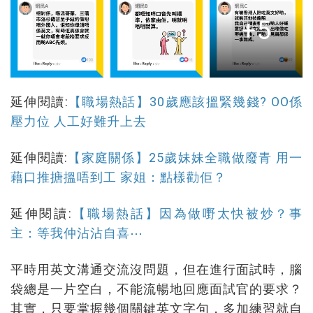
+5
延伸閱讀:
【職場熱話】30歲應該搵緊幾錢? OO係
壓力位 人工好難升上去
延伸閱讀:
【家庭關係】25歲妹妹全職做廢青 用一
藉口推搪搵唔到工 家姐：點樣勸佢？
延伸閱讀:
【職場熱話】因為做嘢太快被炒？事
主：等我仲沾沾自喜⋯
平時用英文溝通交流沒問題，但在進行面試時，腦
袋總是一片空白，不能流暢地回應面試官的要求？
其實，只要掌握幾個關鍵英文字句，多加練習就自