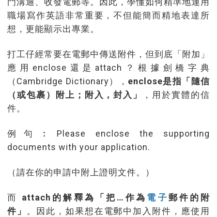
門溝通、收發電郵等。因此，學懂如何精準地運用
職場寫作英語非常重要，不但能簡而精地表達所
想，更能顯示出專業。
打工仔經常要在電郵中傳送附件，但到底「附加」
應用enclose還是attach？根據劍橋字典
（Cambridge Dictionary），
enclose是指「隨信
（或包裹）附上；附入，封入」
，用於實體的信
件。
例句︰Please enclose the supporting
documents with your application.
（請在你的申請中附上證明文件。）
而
attach的解釋為「把…作為
電子
郵件的附
件」
。因此，如果想在電郵中加入附件，應使用