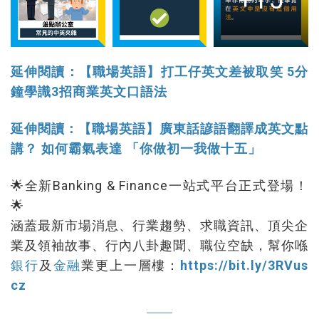
延伸閱讀：【職場英語】打工仔英文差被取笑 5分
鐘學識3招商業英文口語法
延伸閱讀：【職場英語】廣東話諺語翻譯成英文點
講？ 如何霸氣表達 「你做初一我做十五」
🌟全新Banking & Finance一站式平台正式登場！
🌟
涵蓋最新市場消息、行業趨勢、求職資訊、頂尖企
業及領袖故事、行內八卦趣聞、職位空缺，幫你喺
銀行
及
金融
業更上一層樓：
https://bit.ly/3RVus
cz