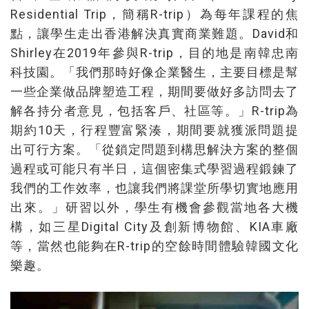
Residential Trip，簡稱R-trip）為每年課程的焦
點，讓學生走出香港解決真實商業難題。David和
Shirley在2019年參與R-trip，目的地是南韓忠南
科技園。「我們那時好像企業醫生，主要目標是幫
一些企業做品牌塑造工程，期間要做好多訪問去了
解各持分者意見，包括客戶、社區等。」R-trip為
期約10天，行程豐富緊湊，期間要就獲派問題提
出可行方案。「從鎖定問題到構思解決方案的整個
過程或可能只有半日，這個密集式學習過程鍛鍊了
我們的工作效率，也讓我們將課堂所學切實地應用
出來。」研習以外，學生有機會參觀當地各大機
構，如三星Digital City及創新博物館、KIA車廠
等，當然也能夠在R-trip的空餘時間體驗韓國文化
樂趣。