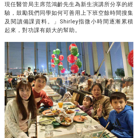
現任醫管局主席范鴻齡先生為新生演講所分享的經
驗，鼓勵我們同學如何可善用上下班空餘時間搜集
及閱讀備課資料。」Shirley指微小時間逐漸累積
起來，對功課有頗大的幫助。