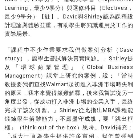
Learning，最少9學分）與選修科目（Electives，
最少9學分）【註】。David與Shirley認為課程設
計理論與體驗並重，有助學生將知識運用於工作的
實際場景。
「課程中不少作業要求我們做案例分析（Case
study），讓學生嘗試解決真實問題。」Shirley提
及「環球商業管理」（Global Business
Management）課堂上研究的案例，說：「當時
教授要我們查找Walmart起初進入非洲市場時失利
的原因，我本來覺得頗難解釋，後來我嘗試從另一
角度出發，從成功打入非洲市場的企業入手，最終
完成了該次研習。」Shirley從此指出MBA課程能
鍛鍊學生解難能力，不應墨守成規，要「跳出框
框」（think out of the box）思考。David補充：
「城大一直為學生提供許多實例，我們曾碰到