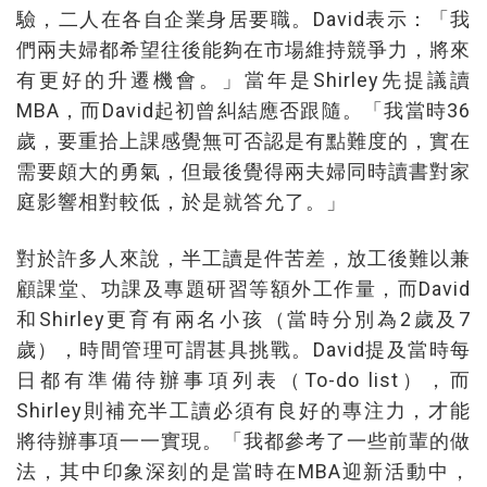
驗，二人在各自企業身居要職。David表示：「我
們兩夫婦都希望往後能夠在市場維持競爭力，將來
有更好的升遷機會。」當年是Shirley先提議讀
MBA，而David起初曾糾結應否跟隨。「我當時36
歲，要重拾上課感覺無可否認是有點難度的，實在
需要頗大的勇氣，但最後覺得兩夫婦同時讀書對家
庭影響相對較低，於是就答允了。」
對於許多人來說，半工讀是件苦差，放工後難以兼
顧課堂、功課及專題研習等額外工作量，而David
和Shirley更育有兩名小孩（當時分別為2歲及7
歲），時間管理可謂甚具挑戰。David提及當時每
日都有準備待辦事項列表（To-do list），而
Shirley則補充半工讀必須有良好的專注力，才能
將待辦事項一一實現。「我都參考了一些前輩的做
法，其中印象深刻的是當時在MBA迎新活動中，