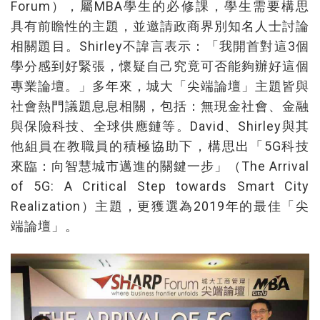
Forum），屬MBA學生的必修課，學生需要構思
具有前瞻性的主題，並邀請政商界別知名人士討論
相關題目。Shirley不諱言表示：「我開首對這3個
學分感到好緊張，懷疑自己究竟可否能夠辦好這個
專業論壇。」多年來，城大「尖端論壇」主題皆與
社會熱門議題息息相關，包括：無現金社會、金融
與保險科技、全球供應鏈等。David、Shirley與其
他組員在教職員的積極協助下，構思出「5G科技
來臨：向智慧城市邁進的關鍵一步」（The Arrival
of 5G: A Critical Step towards Smart City
Realization）主題，更獲選為2019年的最佳「尖
端論壇」。