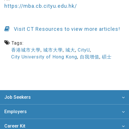
https://mba.cb.cityu.edu.hk/
Visit CT Resources to view more articles!
Tags:
香港城市大學
,
城市大學
,
城大
,
CityU
,
City University of Hong Kong
,
自我增值
,
碩士
Job Seekers
Employers
Career Kit