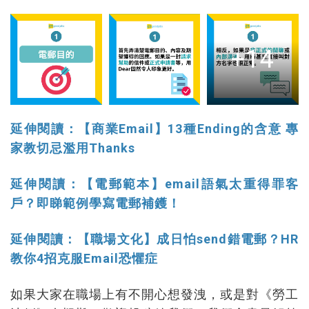
+14
延伸閱讀：【商業Email】13種Ending的含意 專
家教切忌濫用Thanks
延伸閱讀：【電郵範本】email語氣太重得罪客
戶？即睇範例學寫電郵補鑊！
延伸閱讀：【職場文化】成日怕send錯電郵？HR
教你4招克服Email恐懼症
如果大家在職場上有不開心想發洩，或是對《勞工