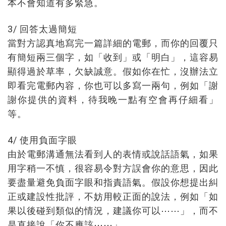
本不會知道有多緊急。
3/ 回答太過簡短
當對方認真地寫完一篇詳細的電郵，而你的回覆只
有簡短兩三個字，如「收到」或「明白」，這容易
顯得過於草率，欠缺誠意。假如你在忙，沒辦法立
即看完電郵內容，你也可以多寫一兩句，例如「謝
謝你提供的資料，待我晚一點有空會再仔細看」
等。
4/ 使用負面字眼
由於電郵溝通無法看到人的表情或說話語氣，如果
用字稍一不慎，很容易令對方誤會你的意思，因此
要盡量避免負面字眼和指責語氣。假設你想提出糾
正或建設性批評，不妨用較正面的說法，例如「如
果以後碰到類似的情況，建議你可以⋯⋯」，而不
是直接說「你不應該⋯⋯」。