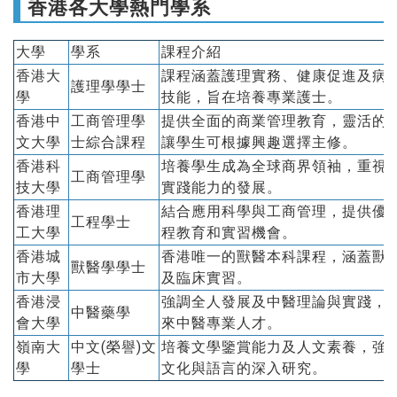
香港各大學熱門學系
大學
學系
課程介紹
香港大
課程涵蓋護理實務、健康促進及病
護理學學士
學
技能，旨在培養專業護士。
香港中
工商管理學
提供全面的商業管理教育，靈活的
文大學
士綜合課程
讓學生可根據興趣選擇主修。
香港科
培養學生成為全球商界領袖，重視
工商管理學
技大學
實踐能力的發展。
香港理
結合應用科學與工商管理，提供優
工程學士
工大學
程教育和實習機會。
香港城
香港唯一的獸醫本科課程，涵蓋獸
獸醫學學士
市大學
及臨床實習。
香港浸
強調全人發展及中醫理論與實踐，
中醫藥學
會大學
來中醫專業人才。
嶺南大
中文(榮譽)文
培養文學鑒賞能力及人文素養，強
學
學士
文化與語言的深入研究。