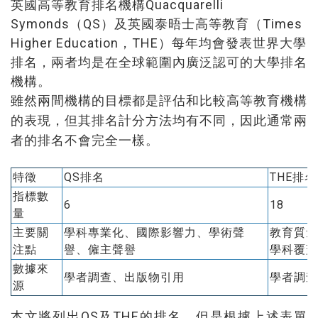
英國高等教育排名機構Quacquarelli
Symonds（QS）及英國泰晤士高等教育（Times
Higher Education，THE）每年均會發表世界大學
排名，兩者均是在全球範圍內廣泛認可的大學排名
機構。
雖然兩間機構的目標都是評估和比較高等教育機構
的表現，但其排名計分方法均有不同，因此通常兩
者的排名不會完全一樣。
特徵
QS排名
THE排名
指標數
6
18
量
主要關
學科專業化、國際影響力、學術聲
教育質量
注點
譽、僱主聲譽
學科覆蓋
數據來
學者調查、出版物引用
學者調查
源
本文將列出QS及THE的排名，但是根據上述表單