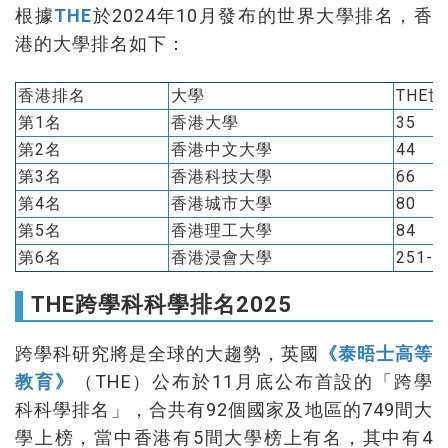
根據
THE
於2024年10月發布的世界大學排名，香
港的大學排名如下：
香港排名
大學
THE
第1名
香港大學
35
第2名
香港中文大學
44
第3名
香港科技大學
66
第4名
香港城市大學
80
第5名
香港理工大學
84
第6名
香港浸會大學
251-3
THE跨學科科學排名2025
跨學科研究將是全球的大趨勢，英國
《泰晤士高等
教育》
（THE）公布於11月底公布首設的「跨學
科科學排名」，合共有92個國家及地區的749間大
學上榜，當中香港有5間大學榜上有名，其中有4