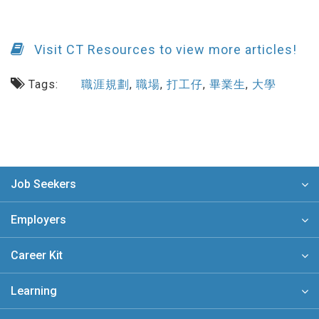
Visit CT Resources to view more articles!
Tags:
職涯規劃
,
職場
,
打工仔
,
畢業生
,
大學
Job Seekers
Employers
Career Kit
Learning