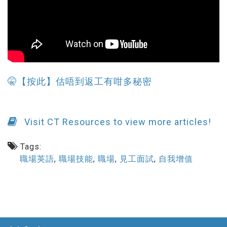
🤫【按此】估唔到返工有咁多秘密
Visit CT Resources to view more articles!
Tags:
職場英語
,
職場技能
,
職場
,
見工面試
,
自我增值