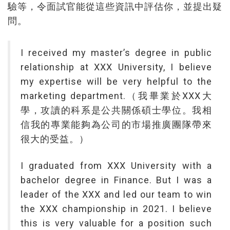
驗等，令面試官能從這些資訊中評估你，並提出疑
問。
I received my master’s degree in public
relationship at XXX University, I believe
my expertise will be very helpful to the
marketing department.（我畢業於XX X大
學，攻讀的科系是公共關係碩士學位。我相
信我的專業能夠為公司的市場推廣團隊帶來
很大的受益。）
I graduated from XXX University with a
bachelor degree in Finance. But I was a
leader of the XXX and led our team to win
the XXX championship in 2021. I believe
this is very valuable for a position such