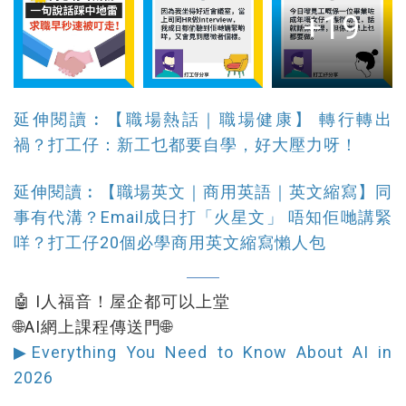
+19
延伸閱讀︰【職場熱話｜職場健康】 轉行轉出
禍？打工仔：新工乜都要自學，好大壓力呀！
延伸閱讀︰【職場英文｜商用英語｜英文縮寫】同
事有代溝？Email成日打「火星文」 唔知佢哋講緊
咩？打工仔20個必學商用英文縮寫懶人包
🤖 I人福音！屋企都可以上堂
🌐AI網上課程傳送門🌐
▶Everything You Need to Know About AI in
2026