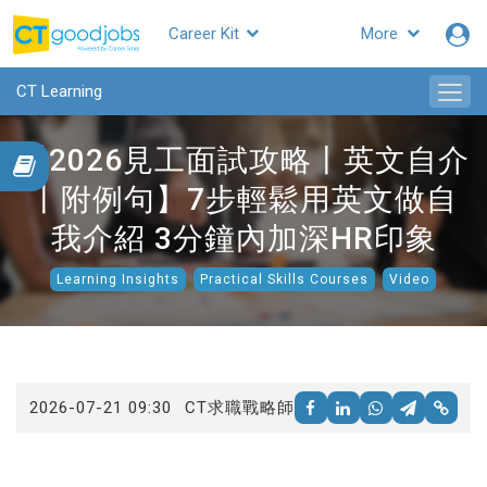
Career Kit
More
CTgoodjobs
CT Learning
【2026見工面試攻略丨英文自介
丨附例句】7步輕鬆用英文做自
我介紹 3分鐘內加深HR印象
Learning Insights
Practical Skills Courses
Video
2026-07-21 09:30
CT求職戰略師