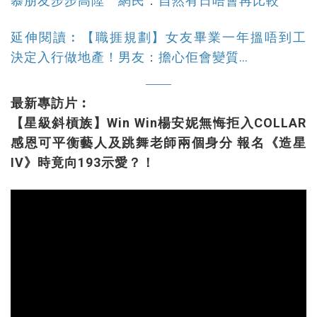
慕朋友步步高陞 網民：自然有日唔會再比較
延伸閱讀︰【職捱規劃】女友畢業一年搵唔到工
決定入行做地產！男友：擔心佢會變質…
最新專訪片︰
【星級斜槓族】Win Win楊安妮無悔拒入COLLAR
感恩可平衡藝人及跳舞老師兩個身分 報名《造星
IV》時竟向193示愛？！