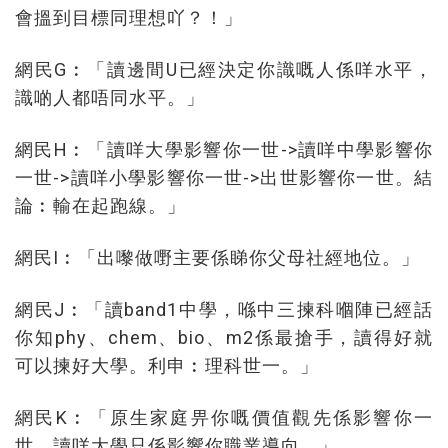
會搵到目標同理想吖？！」
網民G︰「讀邊間U已經決定你識嘅人係咩水平，
識啲人都唔同水平。」
網民H︰「讀咩大學影響你一世->讀咩中學影響你
一世->讀咩小學影響你一世->出世影響你一世。結
論︰輸在起跑線。」
網民I︰「出嚟做嘢主要係睇你父母社經地位。」
網民J︰「讀band1中學，喺中三揀科嗰陣已經話
你知phy、chem、bio、m2係最搶手，讀得好就
可以揀好大學。利申︰理科世一。」
網民K︰「原生家庭畀你嘅價值觀先係影響你一
世，讀咩大學只係影響你職業導向。」