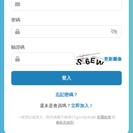
密碼
驗證碼
更新圖像
登入
忘記密碼？
還未是會員嗎？
立即加入！
一經登記或登入，即代表閣下接受CTgoodjobs的
私隱政策
和
條款及細則
。