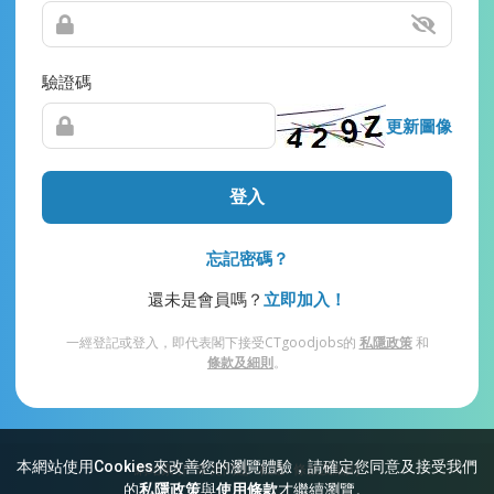
驗證碼
更新圖像
登入
忘記密碼？
還未是會員嗎？
立即加入！
一經登記或登入，即代表閣下接受CTgoodjobs的
私隱政策
和
條款及細則
。
本網站使用Cookies來改善您的瀏覽體驗，請確定您同意及接受我們
網站索引
常見問題
私隱
條款及細則
的
私隱政策
與
使用條款
才繼續瀏覽。