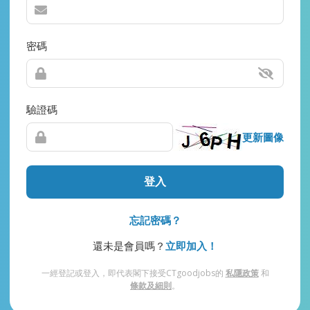
密碼
驗證碼
更新圖像
登入
忘記密碼？
還未是會員嗎？
立即加入！
一經登記或登入，即代表閣下接受CTgoodjobs的
私隱政策
和
條款及細則
。