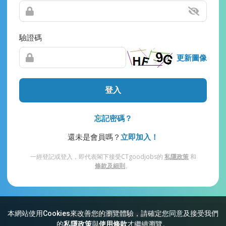
驗證碼
更新圖像
登入
忘記密碼？
還未是會員嗎？
立即加入！
一經登記或登入，即代表閣下接受CTgoodjobs的
私隱政策
和
條款及細則
。
本網站使用Cookies來改善您的瀏覽體驗，請確定您同意及接受我們
網站索引
常見問題
私隱
條款及細則
的
私隱政策
與
使用條款
才繼續瀏覽。