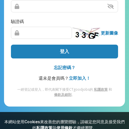
驗證碼
更新圖像
登入
忘記密碼？
還未是會員嗎？
立即加入！
一經登記或登入，即代表閣下接受CTgoodjobs的
私隱政策
和
條款及細則
。
本網站使用Cookies來改善您的瀏覽體驗，請確定您同意及接受我們
網站索引
常見問題
私隱
條款及細則
的
私隱政策
與
使用條款
才繼續瀏覽。