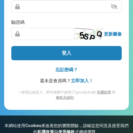
驗證碼
更新圖像
登入
忘記密碼？
還未是會員嗎？
立即加入！
一經登記或登入，即代表閣下接受CTgoodjobs的
私隱政策
和
條款及細則
。
本網站使用Cookies來改善您的瀏覽體驗，請確定您同意及接受我們
網站索引
常見問題
私隱
條款及細則
的
私隱政策
與
使用條款
才繼續瀏覽。