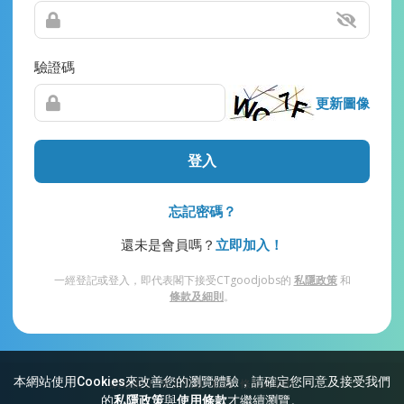
驗證碼
更新圖像
登入
忘記密碼？
還未是會員嗎？
立即加入！
一經登記或登入，即代表閣下接受CTgoodjobs的
私隱政策
和
條款及細則
。
本網站使用Cookies來改善您的瀏覽體驗，請確定您同意及接受我們
網站索引
常見問題
私隱
條款及細則
的
私隱政策
與
使用條款
才繼續瀏覽。