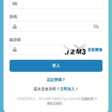
密碼
驗證碼
更新圖像
登入
忘記密碼？
還未是會員嗎？
立即加入！
一經登記或登入，即代表閣下接受CTgoodjobs的
私隱政策
和
條款及細則
。