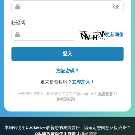
驗證碼
更新圖像
登入
忘記密碼？
還未是會員嗎？
立即加入！
一經登記或登入，即代表閣下接受CTgoodjobs的
私隱政策
和
條款及細則
。
本網站使用Cookies來改善您的瀏覽體驗，請確定您同意及接受我們
網站索引
常見問題
私隱
條款及細則
的
私隱政策
與
使用條款
才繼續瀏覽。