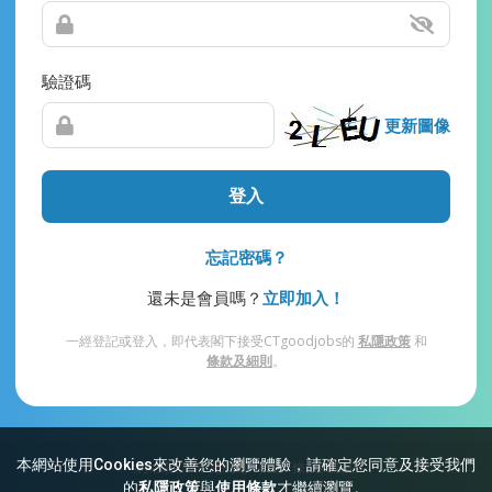
驗證碼
更新圖像
登入
忘記密碼？
還未是會員嗎？
立即加入！
一經登記或登入，即代表閣下接受CTgoodjobs的
私隱政策
和
條款及細則
。
本網站使用Cookies來改善您的瀏覽體驗，請確定您同意及接受我們
網站索引
常見問題
私隱
條款及細則
的
私隱政策
與
使用條款
才繼續瀏覽。