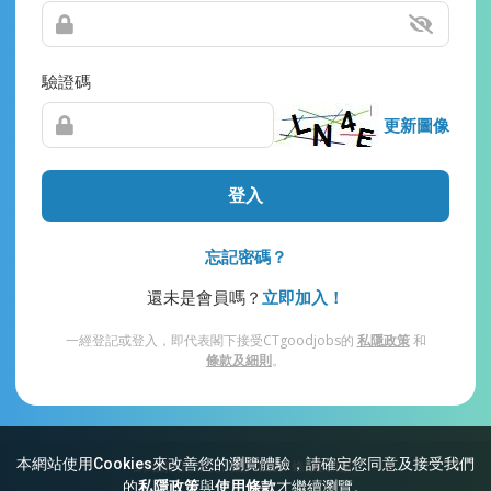
驗證碼
更新圖像
登入
忘記密碼？
還未是會員嗎？
立即加入！
一經登記或登入，即代表閣下接受CTgoodjobs的
私隱政策
和
條款及細則
。
本網站使用Cookies來改善您的瀏覽體驗，請確定您同意及接受我們
網站索引
常見問題
私隱
條款及細則
的
私隱政策
與
使用條款
才繼續瀏覽。