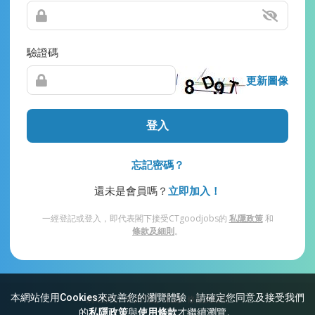
驗證碼
更新圖像
登入
忘記密碼？
還未是會員嗎？
立即加入！
一經登記或登入，即代表閣下接受CTgoodjobs的
私隱政策
和
條款及細則
。
本網站使用Cookies來改善您的瀏覽體驗，請確定您同意及接受我們
網站索引
常見問題
私隱
條款及細則
的
私隱政策
與
使用條款
才繼續瀏覽。