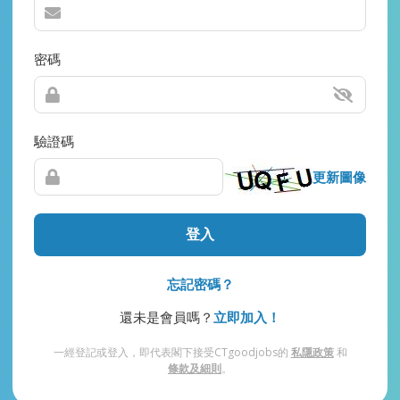
密碼
驗證碼
更新圖像
登入
忘記密碼？
還未是會員嗎？
立即加入！
一經登記或登入，即代表閣下接受CTgoodjobs的
私隱政策
和
條款及細則
。