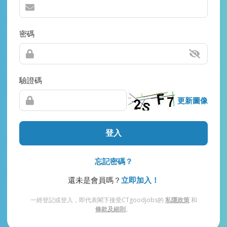
密碼
驗證碼
更新圖像
登入
忘記密碼？
還未是會員嗎？
立即加入！
一經登記或登入，即代表閣下接受CTgoodjobs的
私隱政策
和
條款及細則
。