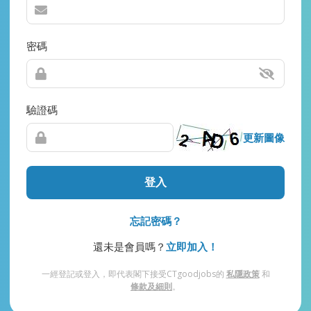
密碼
驗證碼
更新圖像
登入
忘記密碼？
還未是會員嗎？
立即加入！
一經登記或登入，即代表閣下接受CTgoodjobs的
私隱政策
和
條款及細則
。