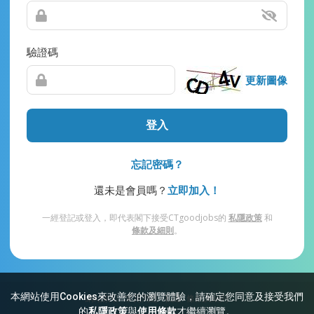
驗證碼
更新圖像
登入
忘記密碼？
還未是會員嗎？
立即加入！
一經登記或登入，即代表閣下接受CTgoodjobs的
私隱政策
和
條款及細則
。
本網站使用Cookies來改善您的瀏覽體驗，請確定您同意及接受我們
網站索引
常見問題
私隱
條款及細則
的
私隱政策
與
使用條款
才繼續瀏覽。