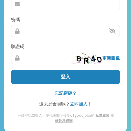
密碼
驗證碼
更新圖像
登入
忘記密碼？
還未是會員嗎？
立即加入！
一經登記或登入，即代表閣下接受CTgoodjobs的
私隱政策
和
條款及細則
。