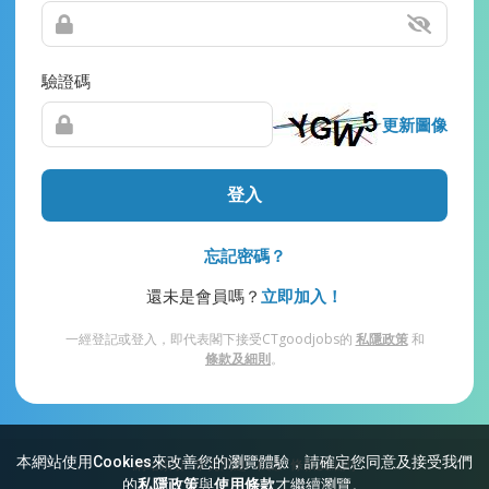
驗證碼
更新圖像
登入
忘記密碼？
還未是會員嗎？
立即加入！
一經登記或登入，即代表閣下接受CTgoodjobs的
私隱政策
和
條款及細則
。
本網站使用Cookies來改善您的瀏覽體驗，請確定您同意及接受我們
網站索引
常見問題
私隱
條款及細則
的
私隱政策
與
使用條款
才繼續瀏覽。