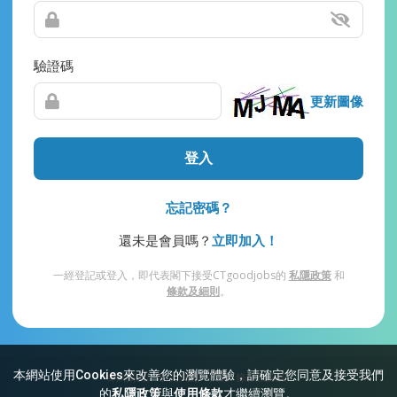
驗證碼
更新圖像
登入
忘記密碼？
還未是會員嗎？
立即加入！
一經登記或登入，即代表閣下接受CTgoodjobs的
私隱政策
和
條款及細則
。
本網站使用Cookies來改善您的瀏覽體驗，請確定您同意及接受我們
網站索引
常見問題
私隱
條款及細則
的
私隱政策
與
使用條款
才繼續瀏覽。