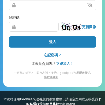
驗證碼
更新圖像
登入
忘記密碼？
還未是會員嗎？
立即加入！
一經登記或登入，即代表閣下接受CTgoodjobs的
私隱政策
和
條款及細則
。
本網站使用Cookies來改善您的瀏覽體驗，請確定您同意及接受我們
網站索引
常見問題
私隱
條款及細則
的
私隱政策
與
使用條款
才繼續瀏覽。