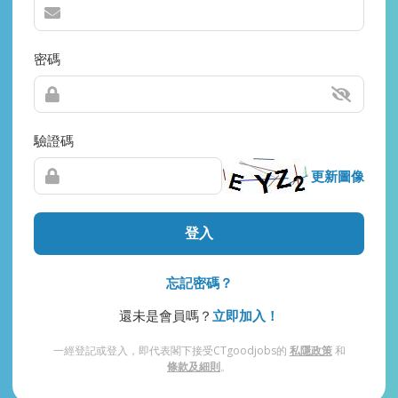
密碼
驗證碼
更新圖像
登入
忘記密碼？
還未是會員嗎？
立即加入！
一經登記或登入，即代表閣下接受CTgoodjobs的
私隱政策
和
條款及細則
。