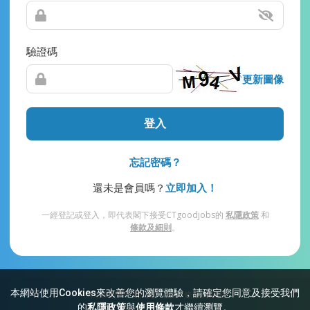
驗證碼
更新圖像
登入
忘記密碼？
還未是會員嗎？
立即加入！
一經登記或登入，即代表閣下接受CTgoodjobs的
私隱政策
和
條款及細則
。
本網站使用Cookies來改善您的瀏覽體驗，請確定您同意及接受我們
網站索引
常見問題
私隱
條款及細則
的
私隱政策
與
使用條款
才繼續瀏覽。