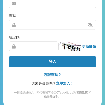
密碼
驗證碼
更新圖像
登入
忘記密碼？
還未是會員嗎？
立即加入！
一經登記或登入，即代表閣下接受CTgoodjobs的
私隱政策
和
條款及細則
。