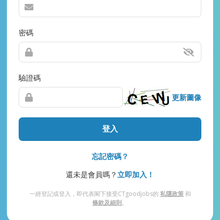
密碼
驗證碼
更新圖像
登入
忘記密碼？
還未是會員嗎？
立即加入！
一經登記或登入，即代表閣下接受CTgoodjobs的
私隱政策
和
條款及細則
。