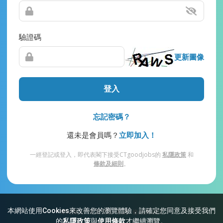
驗證碼
更新圖像
登入
忘記密碼？
還未是會員嗎？
立即加入！
一經登記或登入，即代表閣下接受CTgoodjobs的
私隱政策
和
條款及細則
。
本網站使用Cookies來改善您的瀏覽體驗，請確定您同意及接受我們
網站索引
常見問題
私隱
條款及細則
的
私隱政策
與
使用條款
才繼續瀏覽。