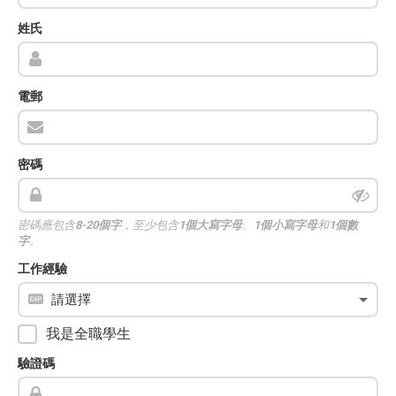
姓氏
電郵
密碼
密碼應包含
8-20個字
，至少包含
1個大寫字母
、
1個小寫字母
和
1個數
字
。
工作經驗
我是全職學生
驗證碼