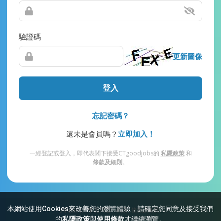
驗證碼
更新圖像
登入
忘記密碼？
還未是會員嗎？
立即加入！
一經登記或登入，即代表閣下接受CTgoodjobs的
私隱政策
和
條款及細則
。
本網站使用Cookies來改善您的瀏覽體驗，請確定您同意及接受我們
網站索引
常見問題
私隱
條款及細則
的
私隱政策
與
使用條款
才繼續瀏覽。