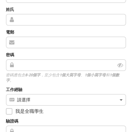
姓氏
電郵
密碼
密碼應包含
8-20個字
，至少包含
1個大寫字母
、
1個小寫字母
和
1個數
字
。
工作經驗
我是全職學生
驗證碼