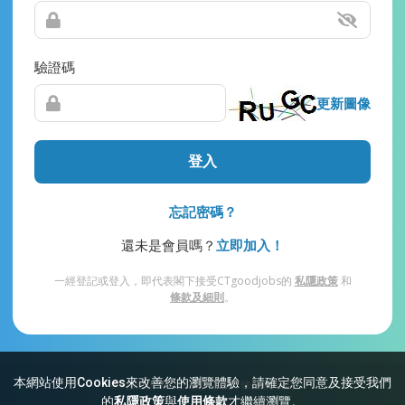
驗證碼
更新圖像
登入
忘記密碼？
還未是會員嗎？
立即加入！
一經登記或登入，即代表閣下接受CTgoodjobs的
私隱政策
和
條款及細則
。
本網站使用Cookies來改善您的瀏覽體驗，請確定您同意及接受我們
網站索引
常見問題
私隱
條款及細則
的
私隱政策
與
使用條款
才繼續瀏覽。