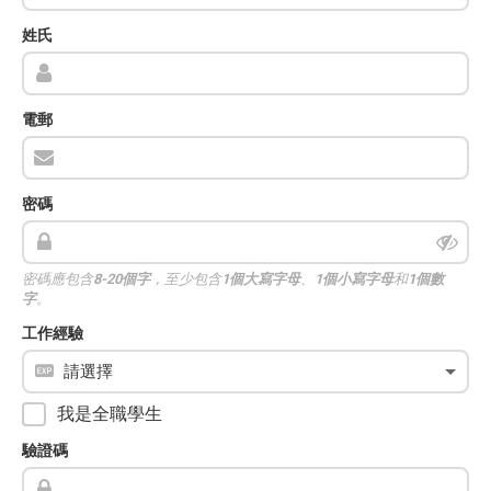
姓氏
電郵
密碼
密碼應包含
8-20個字
，至少包含
1個大寫字母
、
1個小寫字母
和
1個數
字
。
工作經驗
我是全職學生
驗證碼